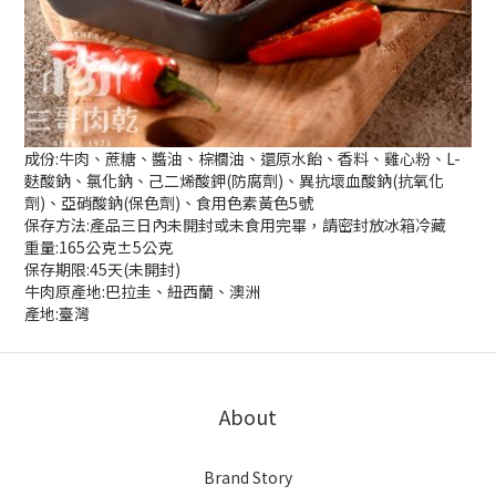
成份:牛肉、蔗糖、醬油、棕櫚油、還原水飴、香料、雞心粉、L-
麩酸鈉、氯化鈉、己二烯酸鉀(防腐劑)、異抗壞血酸鈉(抗氧化
劑)、亞硝酸鈉(保色劑)、食用色素黃色5號
保存方法:產品三日內未開封或未食用完畢，請密封放冰箱冷藏
重量:165公克±5公克
保存期限:45天(未開封)
牛肉原產地:巴拉圭、紐西蘭、澳洲
產地:臺灣
About
Brand Story