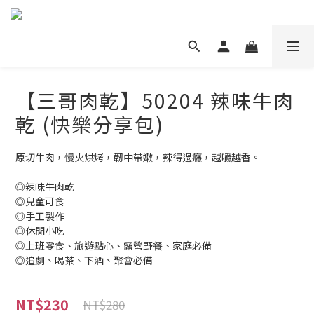
【三哥肉乾】50204 辣味牛肉
乾 (快樂分享包)
原切牛肉，慢火烘烤，韌中帶嫩，辣得過癮，越嚼越香。
◎辣味牛肉乾
◎兒童可食
◎手工製作
◎休閒小吃
◎上班零食、旅遊點心、露營野餐、家庭必備
◎追劇、喝茶、下酒、聚會必備
NT$230
NT$280