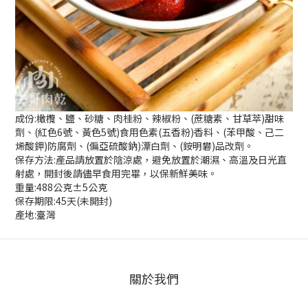
成份:橄欖、鹽、砂糖、肉桂粉、辣椒粉、(蔗糖素、甘草萃)甜味
劑、(紅色6號、黃色5號)食用色素(五香粉)香料、(苯甲酸、己二
烯酸鉀)防腐劑、(偏亞硫酸鈉)漂白劑、(銨明礬)品改劑。
保存方法:產品請放置於陰涼處，避免放置於潮濕、高溫及日光直
射處，開封後請儘早食用完畢，以保新鮮美味。
重量:488公克±5公克
保存期限:45天(未開封)
產地:臺灣
關於我們