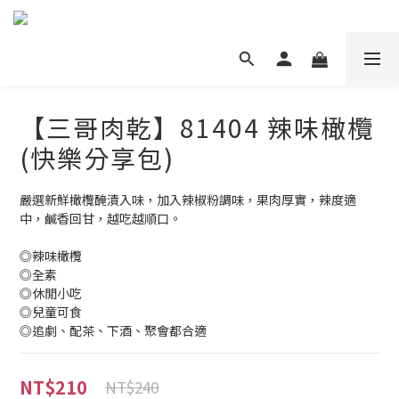
【三哥肉乾】81404 辣味橄欖
(快樂分享包)
嚴選新鮮橄欖醃漬入味，加入辣椒粉調味，果肉厚實，辣度適
中，鹹香回甘，越吃越順口。
◎辣味橄欖
◎全素
◎休閒小吃
◎兒童可食
◎追劇、配茶、下酒、聚會都合適
NT$210
NT$240