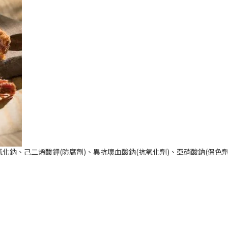
化鈉、己二烯酸鉀(防腐劑)、異抗壞血酸鈉(抗氧化劑)、亞硝酸鈉(保色劑