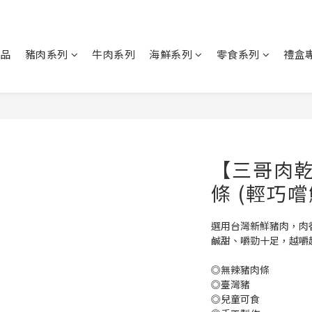
商品
豬肉系列
牛肉系列
海鮮系列
零食系列
禮盒
【三哥肉乾
條 (輕巧嚐
選用台灣新鮮豬肉，肉
鹹甜、嚼勁十足，越嚼
◎無辣豬肉條
◎臺灣豬
◎兒童可食