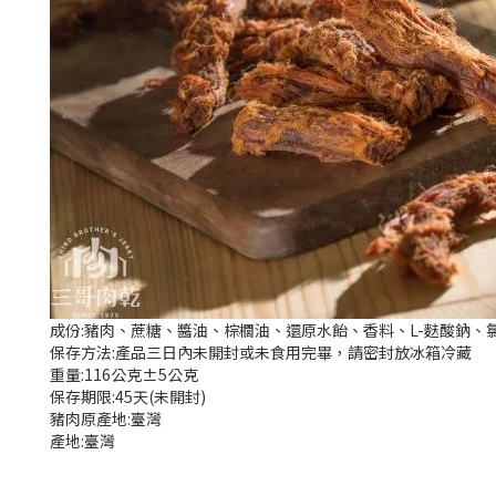
成份:豬肉、蔗糖、醬油、棕櫚油、還原水飴、香料、L-麩酸鈉、氯
保存方法:產品三日內未開封或未食用完畢，請密封放冰箱冷藏
重量:116公克±5公克
保存期限:45天(未開封)
豬肉原產地:臺灣
產地:臺灣