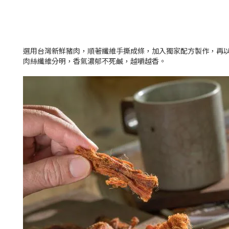
選用台灣新鮮豬肉，順著纖維手撕成條，加入獨家配方製作，再
肉絲纖維分明，香氣濃郁不死鹹，越嚼越香。