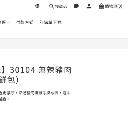
購物車(0)
找商品
專區
付款方式
訂購單下載
立即購買
】30104 無辣豬肉
鮮包)
香更濃厚，沿著豬肉纖維手撕成條，適中
越香。