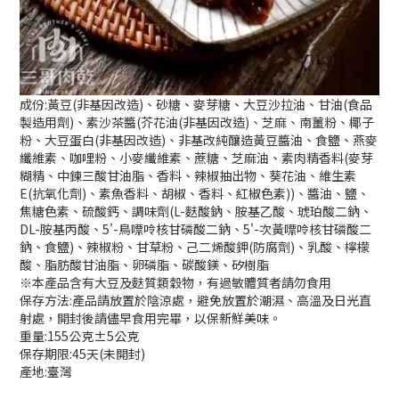
成份:黃豆(非基因改造)、砂糖、麥芽糖、大豆沙拉油、甘油(食品
製造用劑)、素沙茶醬(芥花油(非基因改造)、芝麻、南薑粉、椰子
粉、大豆蛋白(非基因改造)、非基改純釀造黃豆醬油、食鹽、燕麥
纖維素、咖哩粉、小麥纖維素、蔗糖、芝麻油、素肉精香料(麥芽
糊精、中鍊三酸甘油脂、香料、辣椒抽出物、葵花油、維生素
E(抗氧化劑)、素魚香料、胡椒、香料、紅椒色素))、醬油、鹽、
焦糖色素、硫酸鈣、調味劑(L-麩酸鈉、胺基乙酸、琥珀酸二鈉、
DL-胺基丙酸、5'-鳥嘌呤核甘磷酸二鈉、5'-次黃嘌呤核甘磷酸二
鈉、食鹽)、辣椒粉、甘草粉、己二烯酸鉀(防腐劑)、乳酸、檸檬
酸、脂肪酸甘油脂、卵磷脂、碳酸鎂、矽樹脂
※本產品含有大豆及麩質類穀物，有過敏體質者請勿食用
保存方法:產品請放置於陰涼處，避免放置於潮濕、高溫及日光直
射處，開封後請儘早食用完畢，以保新鮮美味。
重量:155公克±5公克
保存期限:45天(未開封)
產地:臺灣