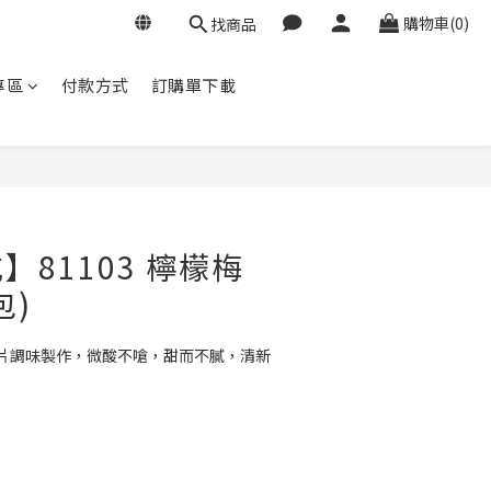
購物車(0)
找商品
專區
付款方式
訂購單下載
立即購買
】81103 檸檬梅
包)
片調味製作，微酸不嗆，甜而不膩，清新