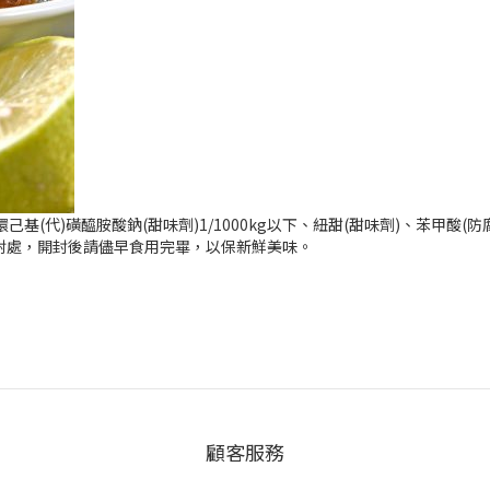
基(代)磺醯胺酸鈉(甜味劑)1/1000kg以下、紐甜(甜味劑)、苯甲酸(防腐劑)
射處，開封後請儘早食用完畢，以保新鮮美味。
顧客服務