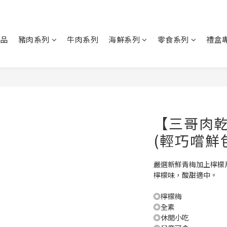
商品
豬肉系列
牛肉系列
海鮮系列
零食系列
禮盒
【三哥肉乾
(輕巧嚐鮮
嚴選新鮮青梅加上檸檬
檸檬味，酸甜適中。
◎檸檬梅
◎全素
◎休閒小吃