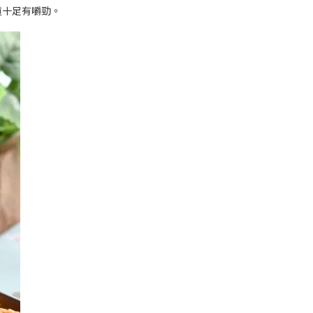
道十足有嚼勁。