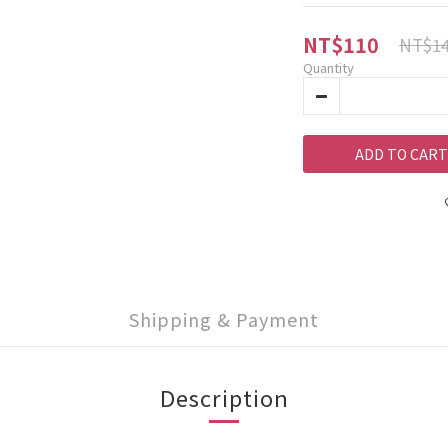
NT$110
NT$1
Quantity
ADD TO CART
Shipping & Payment
Description