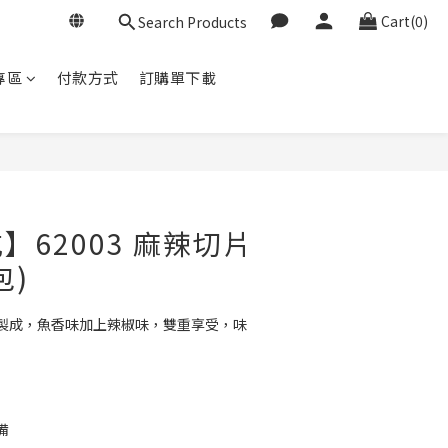
Cart(0)
Search Products
專區
付款方式
訂購單下載
BUY NOW
】62003 麻辣切片
包)
製成，魚香味加上辣椒味，雙重享受，味
備