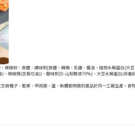
糖、辣椒粉、食鹽、調味劑[食鹽、糊精、乳糖、醬油、植物水解蛋白(大
)、辣椒精(含葵花油))、甜味劑(D-山梨醇液70%)、大豆水解蛋白(非基
有芝麻種子、堅果、甲殼類、蛋、軟體動物類的產品於同一工廠生產，食