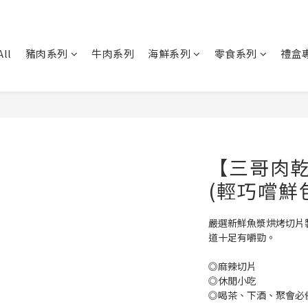
All
豬肉系列
牛肉系列
海鮮系列
零食系列
禮盒
【三哥肉乾
(輕巧嚐鮮
嚴選新鮮魚漿烘烤切片
道十足有嚼勁。
◎麻辣切片
◎休閒小吃
◎喝茶、下酒、聚會必