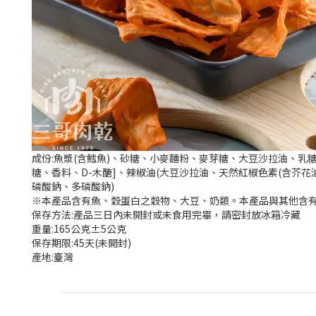
成份:魚漿(含鱈魚)、砂糖、小麥麵粉、麥芽糖、大豆沙拉油、乳
糖、香料、D-木醣]、辣椒油(大豆沙拉油、天然紅椒色素(含芥花油
磷酸鈉、多磷酸鈉)
※本產品含有魚、穀蛋白之穀物、大豆、奶類。本產品與其他含
保存方法:產品三日內未開封或未食用完畢，請密封放冰箱冷藏
重量:165公克±5公克
保存期限:45天(未開封)
產地:臺灣