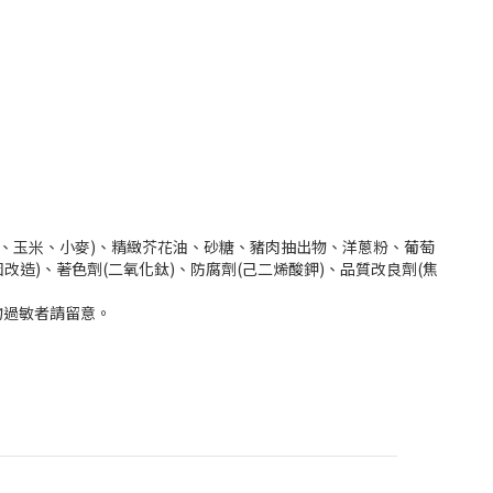
豆、玉米、小麥)、精緻芥花油、砂糖、豬肉抽出物、洋蔥粉、葡萄
因改造)、著色劑(二氧化鈦)、防腐劑(己二烯酸鉀)、品質改良劑(焦
物過敏者請留意。