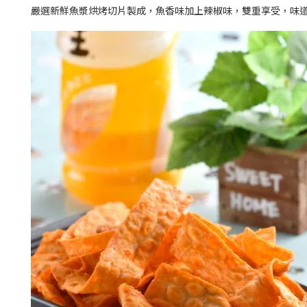
嚴選新鮮魚漿烘烤切片製成，魚香味加上辣椒味，雙重享受，味