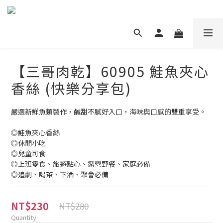
【三哥肉乾】60905 鮭魚夾心
香絲 (快樂分享包)
嚴選新鮮魚類製作，鹹甜不膩好入口，海味與口感的雙重享受。
◎鮭魚夾心香絲
◎休閒小吃
◎兒童可食
◎上班零食、旅遊點心、露營野餐、家庭必備
◎追劇、喝茶、下酒、聚會必備
NT$230
NT$280
Quantity