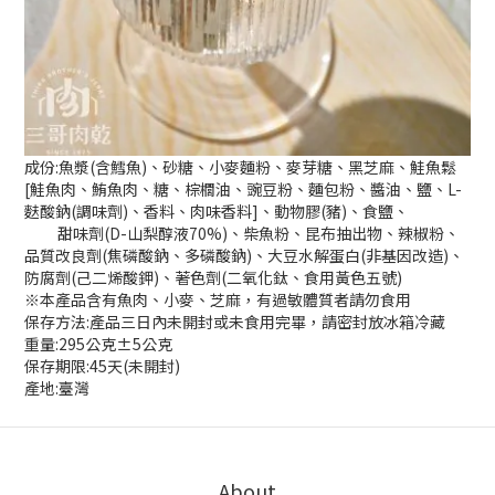
成份:魚漿(含鱈魚)、砂糖、小麥麵粉、麥芽糖、黑芝麻、鮭魚鬆
[鮭魚肉、鮪魚肉、糖、棕櫚油、豌豆粉、麵包粉、醬油、鹽、L-
麩酸鈉(調味劑)、香料、肉味香料]、動物膠(豬)、食鹽、
甜味劑(D-山梨醇液70%)、柴魚粉、昆布抽出物、辣椒粉、
品質改良劑(焦磷酸鈉、多磷酸鈉)、大豆水解蛋白(非基因改造)、
防腐劑(己二烯酸鉀)、著色劑(二氧化鈦、食用黃色五號)
※本產品含有魚肉、小麥、芝麻，有過敏體質者請勿食用
保存方法:產品三日內未開封或未食用完畢，請密封放冰箱冷藏
重量:295公克±5公克
保存期限:45天(未開封)
產地:臺灣
About