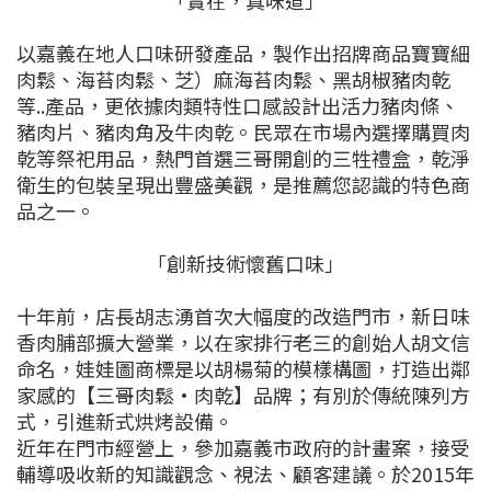
「實在，真味道」
以嘉義在地人口味研發產品，製作出招牌商品寶寶細
肉鬆、海苔肉鬆、芝）麻海苔肉鬆、黑胡椒豬肉乾
等..產品，更依據肉類特性口感設計出活力豬肉條、
豬肉片、豬肉角及牛肉乾。民眾在市場內選擇購買肉
乾等祭祀用品，熱門首選三哥開創的三牲禮盒，乾淨
衛生的包裝呈現出豐盛美觀，是推薦您認識的特色商
品之一。
「創新技術懷舊口味」
十年前，店長胡志湧首次大幅度的改造門市，新日味
香肉脯部擴大營業，以在家排行老三的創始人胡文信
命名，娃娃圖商標是以胡楊菊的模樣構圖，打造出鄰
家感的【三哥肉鬆•肉乾】品牌；有別於傳統陳列方
式，引進新式烘烤設備。
近年在門市經營上，參加嘉義市政府的計畫案，接受
輔導吸收新的知識觀念、視法、顧客建議。於2015年