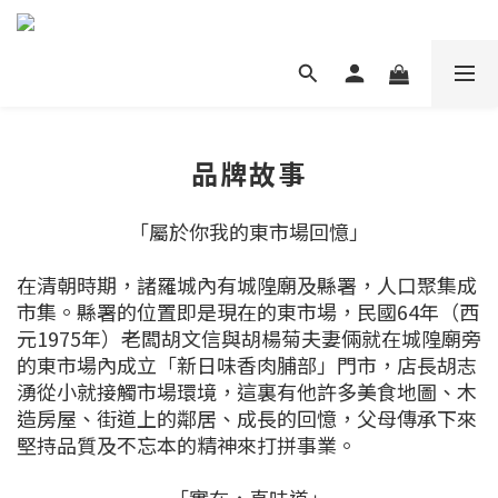
品牌故事
「屬於你我的東市場回憶」
在清朝時期，諸羅城內有城隍廟及縣署，人口聚集成
市集。縣署的位置即是現在的東市場，民國64年（西
元1975年）老闆胡文信與胡楊菊夫妻倆就在城隍廟旁
的東市場內成立「新日味香肉脯部」門市，店長胡志
湧從小就接觸市場環境，這裏有他許多美食地圖、木
造房屋、街道上的鄰居、成長的回憶，父母傳承下來
堅持品質及不忘本的精神來打拼事業。