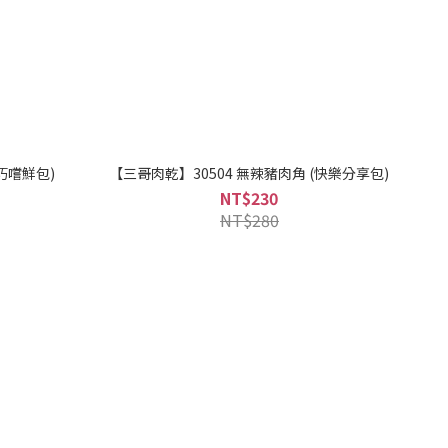
巧嚐鮮包)
【三哥肉乾】30504 無辣豬肉角 (快樂分享包)
NT$230
NT$280