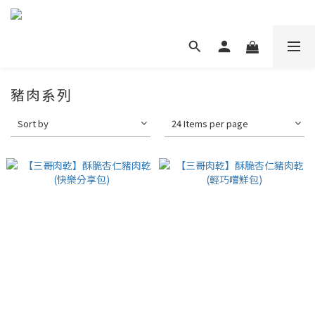
豬肉系列
Sort by
24 Items per page